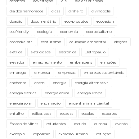
detentos
devastação
dia
dia das crianças
dia dos namorados
dicas
dinheiro
divinópolis
doação
documentário
eco-produtos
ecodesign
ecofriendly
ecologia
economia
ecorockalismo
ecorockalista
ecoturismo
educação ambiental
eleições
elétrica
eletricidade
eletrônica
Eletropaulo
elevador
emagrecimento
embalagens
emissões
emprego
empresa
empresas
empresas sustentáveis
enchente
enem
energia
energia alternativa
energia elétrica
energia eólica
energia limpa
energia solar
enganação
engenharia ambiental
entulho
eólica. casa
escadas
escolas
esportes
Estado de Minas
estudantes
estudo
europa
evento
exemplo
exposição
expresso urbano
extinção