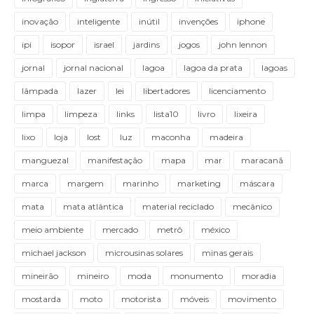
inovação
inteligente
inútil
invenções
iphone
ipi
isopor
israel
jardins
jogos
john lennon
jornal
jornal nacional
lagoa
lagoa da prata
lagoas
lâmpada
lazer
lei
libertadores
licenciamento
limpa
limpeza
links
lista10
livro
lixeira
lixo
loja
lost
luz
maconha
madeira
manguezal
manifestação
mapa
mar
maracanã
marca
margem
marinho
marketing
máscara
mata
mata atlântica
material reciclado
mecânico
meio ambiente
mercado
metrô
méxico
michael jackson
microusinas solares
minas gerais
mineirão
mineiro
moda
monumento
moradia
mostarda
moto
motorista
móveis
movimento