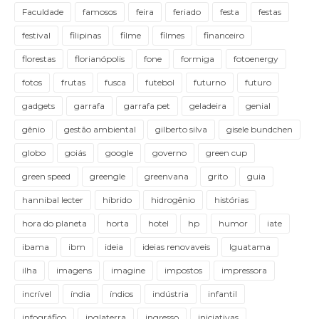
Faculdade
famosos
feira
feriado
festa
festas
festival
filipinas
filme
filmes
financeiro
florestas
florianópolis
fone
formiga
fotoenergy
fotos
frutas
fusca
futebol
futurno
futuro
gadgets
garrafa
garrafa pet
geladeira
genial
gênio
gestão ambiental
gilberto silva
gisele bundchen
globo
goiás
google
governo
green cup
green speed
greengle
greenvana
grito
guia
hannibal lecter
híbrido
hidrogênio
histórias
hora do planeta
horta
hotel
hp
humor
iate
ibama
ibm
ideia
ideias renovaveis
Iguatama
ilha
imagens
imagine
impostos
impressora
incrível
índia
índios
indústria
infantil
infográfico
inglaterra
ingresso
iniciativas