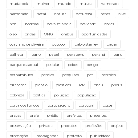
mudarock
mulher
mundo
música
namorada
namorado
natal
natural
natureza
nerds
nike
noh
notícias
nova zelândia
novidade
obras
óleo
ondas
ONG
ônibus
oportunidades
otaviano de oliveira
outdoor
pablo stanley
pagar
palheta
pano
papel
parabens
paraná
paris
parque estadual
pedalar
peixes
perigo
pernambuco
pérolas
pesquisas
pet
petróleo
piracema
plantio
plásticos
PM
pneu
pneus
pobreza
política
poluição
população
porta dos fundos
porto seguro
portugal
poste
praças
praia
prédio
prefeitos
presentes
preservação
privada
produtos
profissões
projeto
promoção
propaganda
protesto
publicidade