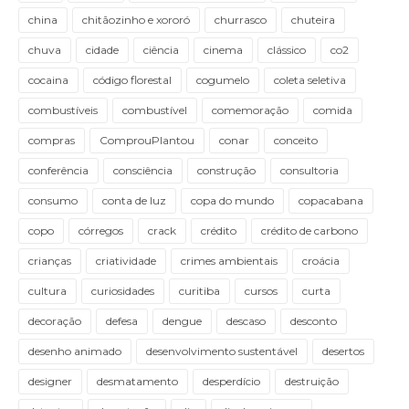
china
chitãozinho e xororó
churrasco
chuteira
chuva
cidade
ciência
cinema
clássico
co2
cocaina
código florestal
cogumelo
coleta seletiva
combustíveis
combustível
comemoração
comida
compras
ComprouPlantou
conar
conceito
conferência
consciência
construção
consultoria
consumo
conta de luz
copa do mundo
copacabana
copo
córregos
crack
crédito
crédito de carbono
crianças
criatividade
crimes ambientais
croácia
cultura
curiosidades
curitiba
cursos
curta
decoração
defesa
dengue
descaso
desconto
desenho animado
desenvolvimento sustentável
desertos
designer
desmatamento
desperdício
destruição