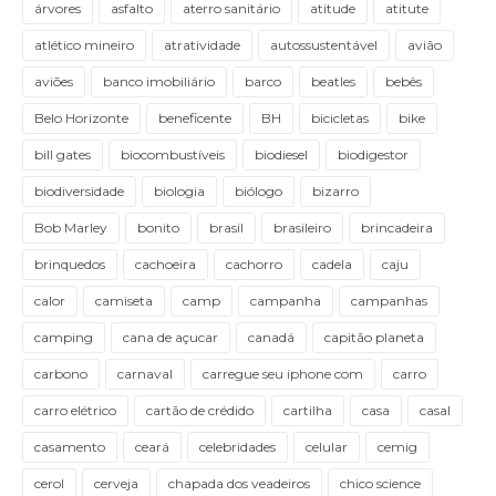
árvores
asfalto
aterro sanitário
atitude
atitute
atlético mineiro
atratividade
autossustentável
avião
aviões
banco imobiliário
barco
beatles
bebês
Belo Horizonte
beneficente
BH
bicicletas
bike
bill gates
biocombustíveis
biodiesel
biodigestor
biodiversidade
biologia
biólogo
bizarro
Bob Marley
bonito
brasil
brasileiro
brincadeira
brinquedos
cachoeira
cachorro
cadela
caju
calor
camiseta
camp
campanha
campanhas
camping
cana de açucar
canadá
capitão planeta
carbono
carnaval
carregue seu iphone com
carro
carro elétrico
cartão de crédido
cartilha
casa
casal
casamento
ceará
celebridades
celular
cemig
cerol
cerveja
chapada dos veadeiros
chico science