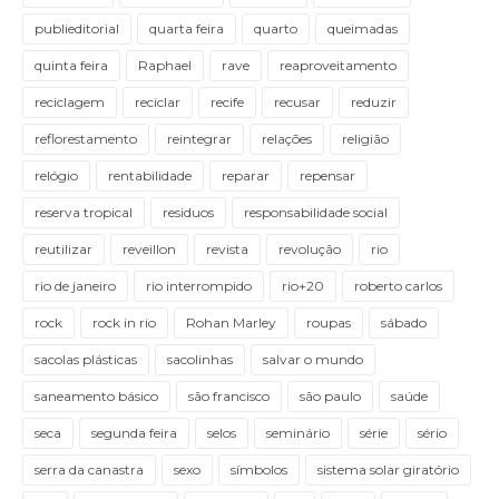
publieditorial
quarta feira
quarto
queimadas
quinta feira
Raphael
rave
reaproveitamento
reciclagem
reciclar
recife
recusar
reduzir
reflorestamento
reintegrar
relações
religião
relógio
rentabilidade
reparar
repensar
reserva tropical
residuos
responsabilidade social
reutilizar
reveillon
revista
revolução
rio
rio de janeiro
rio interrompido
rio+20
roberto carlos
rock
rock in rio
Rohan Marley
roupas
sábado
sacolas plásticas
sacolinhas
salvar o mundo
saneamento básico
são francisco
são paulo
saúde
seca
segunda feira
selos
seminário
série
sério
serra da canastra
sexo
símbolos
sistema solar giratório