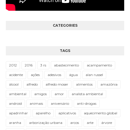
CATEGORIES
TAGS
2012
2016
3 rs
abastecimento
acampamento
acidente
ações
adesivos
água
alan russel
álcool
alfredo
alfredo moser
alimentos
amazônia
ambiental
amigos
amor
analista ambiental
android
animais
aniversário
anti-drogas
apadrinhar
aparelho
aplicativos
aquecimento global
aranha
arborização urbana
arcos
arte
árvore