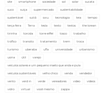
site
smartphone
sociedade
sol
solar
sucata
suco
suiça
supermercado
sustentabilidade
sustentável
sutiã
swu
tecnologia
teia
tempo
terça feira
Terra
tesla
texto
textos
the lorean
tirinha
torcida
torre eiffel
tosco
trabalho
tráfico
transito
tratamento
trem
troca
turismo
uberaba
ufla
universidade
urbanismo
usina
útil
varejo
veículos solares e um pequeno inseto que anda e pula
veículos sustentáveis
velho chico
venda
vendedor
vento
verd in
verde
vereadores
video
vídeos
vidro
virtual
você mesmo
zappa