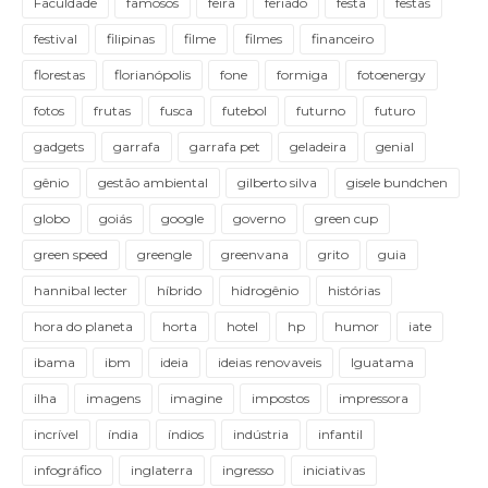
Faculdade
famosos
feira
feriado
festa
festas
festival
filipinas
filme
filmes
financeiro
florestas
florianópolis
fone
formiga
fotoenergy
fotos
frutas
fusca
futebol
futurno
futuro
gadgets
garrafa
garrafa pet
geladeira
genial
gênio
gestão ambiental
gilberto silva
gisele bundchen
globo
goiás
google
governo
green cup
green speed
greengle
greenvana
grito
guia
hannibal lecter
híbrido
hidrogênio
histórias
hora do planeta
horta
hotel
hp
humor
iate
ibama
ibm
ideia
ideias renovaveis
Iguatama
ilha
imagens
imagine
impostos
impressora
incrível
índia
índios
indústria
infantil
infográfico
inglaterra
ingresso
iniciativas