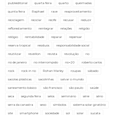
publieditorial
quarta feira
quarto
queimadas
quinta feira
Raphael
rave
reaproveitamento
reciclagem
reciclar
recife
recusar
reduzir
reflorestamento
reintegrar
relações
religião
relógio
rentabilidade
reparar
repensar
reserva tropical
residuos
responsabilidade social
reutilizar
reveillon
revista
revolução
rio
rio de janeiro
rio interrompido
rio+20
roberto carlos
rock
rock in rio
Rohan Marley
roupas
sábado
sacolas plásticas
sacolinhas
salvar o mundo
saneamento básico
são francisco
são paulo
saúde
seca
segunda feira
selos
seminário
série
sério
serra da canastra
sexo
símbolos
sistema solar giratório
site
smartphone
sociedade
sol
solar
sucata