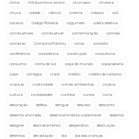
china
chitãozinho e xororó
churrasco
chuteira
chuva
cidade
ciência
cinema
clássico
co2
cocaina
código florestal
cogumelo
coleta seletiva
combustíveis
combustível
comemoração
comida
compras
ComprouPlantou
conar
conceito
conferência
consciência
construção
consultoria
consumo
conta de luz
copa do mundo
copacabana
copo
córregos
crack
crédito
crédito de carbono
crianças
criatividade
crimes ambientais
croácia
cultura
curiosidades
curitiba
cursos
curta
decoração
defesa
dengue
descaso
desconto
desenho animado
desenvolvimento sustentável
desertos
designer
desmatamento
desperdício
destruição
detentos
devastação
dia
dia das crianças