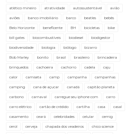
atlético mineiro
atratividade
autossustentável
avião
aviões
banco imobiliário
barco
beatles
bebês
Belo Horizonte
beneficente
BH
bicicletas
bike
bill gates
biocombustíveis
biodiesel
biodigestor
biodiversidade
biologia
biólogo
bizarro
Bob Marley
bonito
brasil
brasileiro
brincadeira
brinquedos
cachoeira
cachorro
cadela
caju
calor
camiseta
camp
campanha
campanhas
camping
cana de açucar
canadá
capitão planeta
carbono
carnaval
carregue seu iphone com
carro
carro elétrico
cartão de crédido
cartilha
casa
casal
casamento
ceará
celebridades
celular
cemig
cerol
cerveja
chapada dos veadeiros
chico science