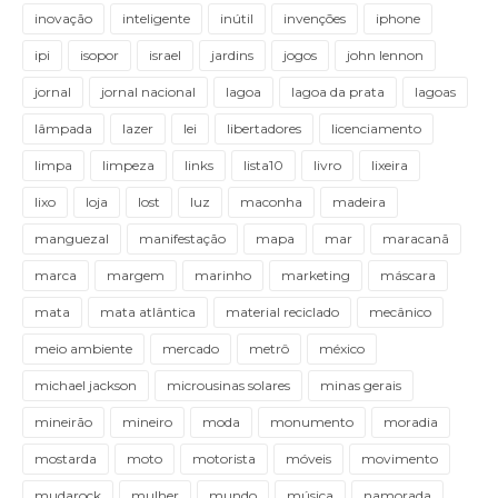
inovação
inteligente
inútil
invenções
iphone
ipi
isopor
israel
jardins
jogos
john lennon
jornal
jornal nacional
lagoa
lagoa da prata
lagoas
lâmpada
lazer
lei
libertadores
licenciamento
limpa
limpeza
links
lista10
livro
lixeira
lixo
loja
lost
luz
maconha
madeira
manguezal
manifestação
mapa
mar
maracanã
marca
margem
marinho
marketing
máscara
mata
mata atlântica
material reciclado
mecânico
meio ambiente
mercado
metrô
méxico
michael jackson
microusinas solares
minas gerais
mineirão
mineiro
moda
monumento
moradia
mostarda
moto
motorista
móveis
movimento
mudarock
mulher
mundo
música
namorada