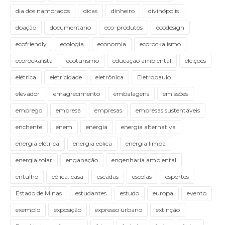
dia dos namorados
dicas
dinheiro
divinópolis
doação
documentário
eco-produtos
ecodesign
ecofriendly
ecologia
economia
ecorockalismo
ecorockalista
ecoturismo
educação ambiental
eleições
elétrica
eletricidade
eletrônica
Eletropaulo
elevador
emagrecimento
embalagens
emissões
emprego
empresa
empresas
empresas sustentáveis
enchente
enem
energia
energia alternativa
energia elétrica
energia eólica
energia limpa
energia solar
enganação
engenharia ambiental
entulho
eólica. casa
escadas
escolas
esportes
Estado de Minas
estudantes
estudo
europa
evento
exemplo
exposição
expresso urbano
extinção