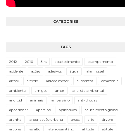
CATEGORIES
TAGS
2012
2016
3 rs
abastecimento
acampamento
acidente
ações
adesivos
água
alan russel
álcool
alfredo
alfredo moser
alimentos
amazônia
ambiental
amigos
amor
analista ambiental
android
animais
aniversário
anti-drogas
apadrinhar
aparelho
aplicativos
aquecimento global
aranha
arborização urbana
arcos
arte
árvore
árvores
asfalto
aterro sanitário
atitude
atitute