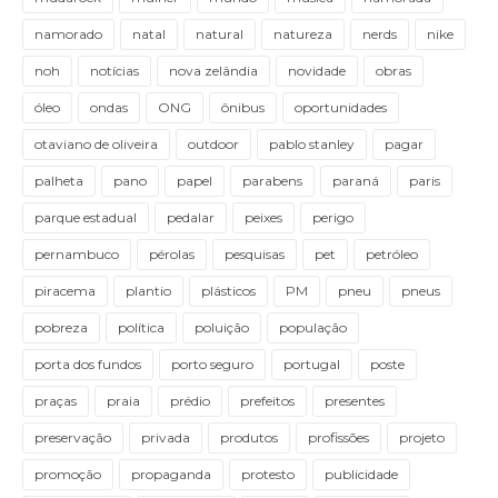
namorado
natal
natural
natureza
nerds
nike
noh
notícias
nova zelândia
novidade
obras
óleo
ondas
ONG
ônibus
oportunidades
otaviano de oliveira
outdoor
pablo stanley
pagar
palheta
pano
papel
parabens
paraná
paris
parque estadual
pedalar
peixes
perigo
pernambuco
pérolas
pesquisas
pet
petróleo
piracema
plantio
plásticos
PM
pneu
pneus
pobreza
política
poluição
população
porta dos fundos
porto seguro
portugal
poste
praças
praia
prédio
prefeitos
presentes
preservação
privada
produtos
profissões
projeto
promoção
propaganda
protesto
publicidade