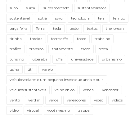
suco
suiça
supermercado
sustentabilidade
sustentável
sutiã
swu
tecnologia
teia
tempo
terça feira
Terra
tesla
texto
textos
the lorean
tirinha
torcida
torre eiffel
tosco
trabalho
tráfico
transito
tratamento
trem
troca
turismo
uberaba
ufla
universidade
urbanismo
usina
útil
varejo
veículos solares e um pequeno inseto que anda e pula
veículos sustentáveis
velho chico
venda
vendedor
vento
verd in
verde
vereadores
video
vídeos
vidro
virtual
você mesmo
zappa