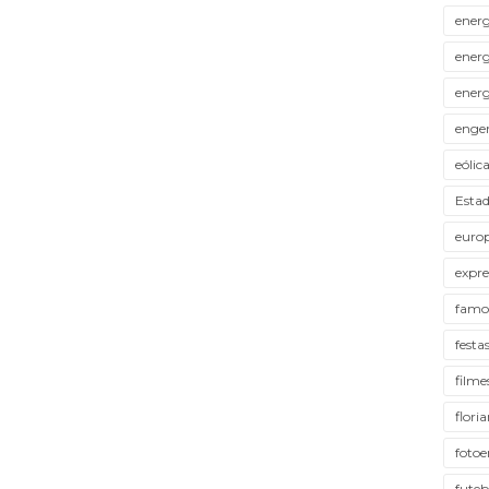
energ
energ
energ
enge
eólic
Estad
euro
expr
famo
festa
filme
flori
foto
futeb