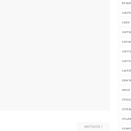
brasil
cacho
calor
camp
cana
carna
carro
carti
ceará
cerol
chico
chitã
chute
ANTIGOS
cine