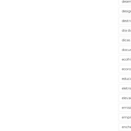
desen
desig
destr
dia d
dicas
docu
ecofr
ecor
educ
eletr
eleva
emiss
empr
ench