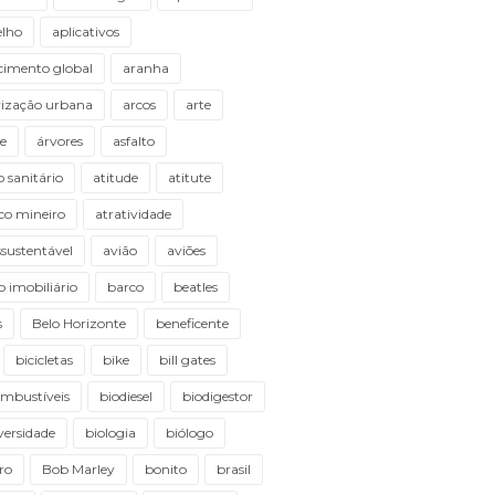
elho
aplicativos
cimento global
aranha
rização urbana
arcos
arte
e
árvores
asfalto
o sanitário
atitude
atitute
ico mineiro
atratividade
sustentável
avião
aviões
 imobiliário
barco
beatles
s
Belo Horizonte
beneficente
bicicletas
bike
bill gates
ombustíveis
biodiesel
biodigestor
versidade
biologia
biólogo
ro
Bob Marley
bonito
brasil