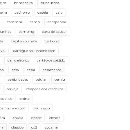
eiro
brincadeira
brinquedos
eira
cachorro
cadela
caju
camiseta
camp
campanha
anhas
camping
cana de açucar
dá
capitão planeta
carbono
val
carregue seu iphone com
carro elétrico
cartão de crédido
lha
casa
casal
casamento
celebridades
celular
cemig
cerveja
chapada dos veadeiros
 science
china
ozinho e xororó
churrasco
ira
chuva
cidade
ciência
ma
clássico
co2
cocaina