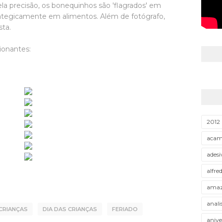
la precisão, os bonequinhos são 'flagrados' em
rategicamente em alimentos. Além de fotógrafo,
sta.
ionantes:
2012
aca
adesi
alfre
amaz
anali
CRIANÇAS
DIA DAS CRIANÇAS
FERIADO
anive