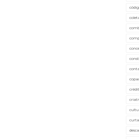
códig
colet
comb
comp
conce
cons
conta
copa
crédi
criat
cultu
curta
desca