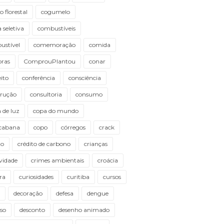
o florestal
cogumelo
a seletiva
combustíveis
ustível
comemoração
comida
ras
ComprouPlantou
conar
ito
conferência
consciência
trução
consultoria
consumo
 de luz
copa do mundo
cabana
copo
córregos
crack
to
crédito de carbono
crianças
ividade
crimes ambientais
croácia
ra
curiosidades
curitiba
cursos
decoração
defesa
dengue
so
desconto
desenho animado