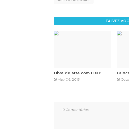
SUSTENTABILIDADE
TALVEZ VOC
Obra de arte com LIXO!
Brinc
May 06, 2013
Octob
0 Comentários