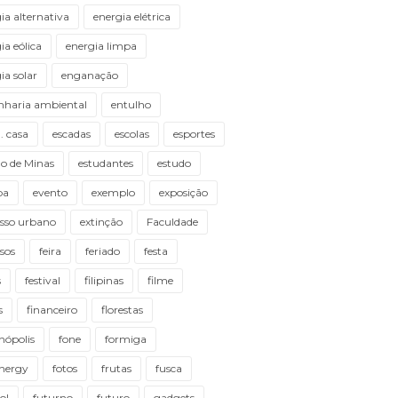
ia alternativa
energia elétrica
ia eólica
energia limpa
ia solar
enganação
nharia ambiental
entulho
a. casa
escadas
escolas
esportes
o de Minas
estudantes
estudo
pa
evento
exemplo
exposição
esso urbano
extinção
Faculdade
sos
feira
feriado
festa
s
festival
filipinas
filme
s
financeiro
florestas
anópolis
fone
formiga
energy
fotos
frutas
fusca
ol
futurno
futuro
gadgets