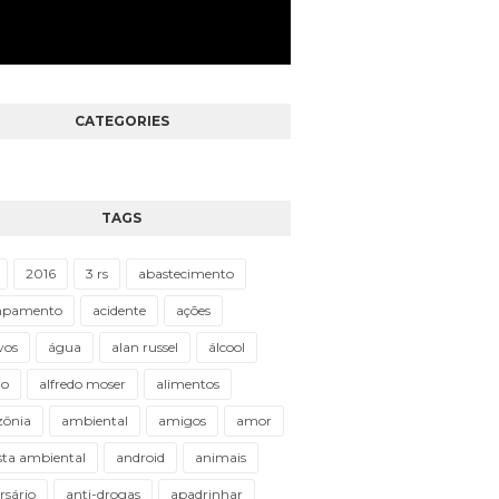
CATEGORIES
TAGS
2016
3 rs
abastecimento
mpamento
acidente
ações
vos
água
alan russel
álcool
do
alfredo moser
alimentos
ônia
ambiental
amigos
amor
sta ambiental
android
animais
rsário
anti-drogas
apadrinhar