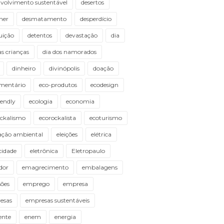
volvimento sustentável
desertos
ner
desmatamento
desperdício
uição
detentos
devastação
dia
as crianças
dia dos namorados
dinheiro
divinópolis
doação
mentário
eco-produtos
ecodesign
iendly
ecologia
economia
ockalismo
ecorockalista
ecoturismo
ação ambiental
eleições
elétrica
icidade
eletrônica
Eletropaulo
dor
emagrecimento
embalagens
ões
emprego
empresa
esas
empresas sustentáveis
ente
enem
energia