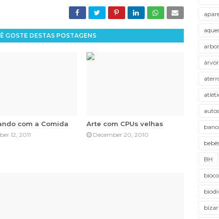
apar
aque
Ê GOSTE DESTAS POSTAGENS
arbo
árvor
aterr
atlét
autos
ando com a Comida
Arte com CPUs velhas
banco
er 12, 2011
December 20, 2010
bebê
BH
bioc
biodi
bizar