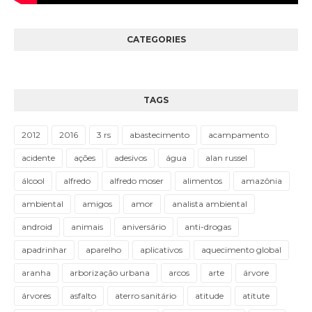
CATEGORIES
TAGS
2012
2016
3 rs
abastecimento
acampamento
acidente
ações
adesivos
água
alan russel
álcool
alfredo
alfredo moser
alimentos
amazônia
ambiental
amigos
amor
analista ambiental
android
animais
aniversário
anti-drogas
apadrinhar
aparelho
aplicativos
aquecimento global
aranha
arborização urbana
arcos
arte
árvore
árvores
asfalto
aterro sanitário
atitude
atitute