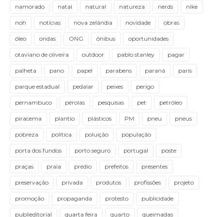
namorado
natal
natural
natureza
nerds
nike
noh
notícias
nova zelândia
novidade
obras
óleo
ondas
ONG
ônibus
oportunidades
otaviano de oliveira
outdoor
pablo stanley
pagar
palheta
pano
papel
parabens
paraná
paris
parque estadual
pedalar
peixes
perigo
pernambuco
pérolas
pesquisas
pet
petróleo
piracema
plantio
plásticos
PM
pneu
pneus
pobreza
política
poluição
população
porta dos fundos
porto seguro
portugal
poste
praças
praia
prédio
prefeitos
presentes
preservação
privada
produtos
profissões
projeto
promoção
propaganda
protesto
publicidade
publieditorial
quarta feira
quarto
queimadas