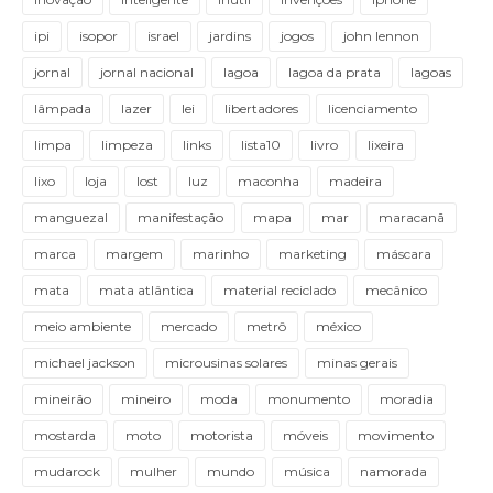
ipi
isopor
israel
jardins
jogos
john lennon
jornal
jornal nacional
lagoa
lagoa da prata
lagoas
lâmpada
lazer
lei
libertadores
licenciamento
limpa
limpeza
links
lista10
livro
lixeira
lixo
loja
lost
luz
maconha
madeira
manguezal
manifestação
mapa
mar
maracanã
marca
margem
marinho
marketing
máscara
mata
mata atlântica
material reciclado
mecânico
meio ambiente
mercado
metrô
méxico
michael jackson
microusinas solares
minas gerais
mineirão
mineiro
moda
monumento
moradia
mostarda
moto
motorista
móveis
movimento
mudarock
mulher
mundo
música
namorada