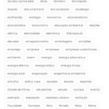
dia dos namorados
dicas
dinheiro
divinópolis
doação
documentário
eco-produtos
ecodesign
ecofriendly
ecologia
economia
ecorockalismo
ecorockalista
ecoturismo
educação ambiental
eleições
elétrica
eletricidade
eletrônica
Eletropaulo
elevador
emagrecimento
embalagens
emissões
emprego
empresa
empresas
empresas sustentáveis
enchente
enem
energia
energia alternativa
energia elétrica
energia eólica
energia limpa
energia solar
enganação
engenharia ambiental
entulho
eólica. casa
escadas
escolas
esportes
Estado de Minas
estudantes
estudo
europa
evento
exemplo
exposição
expresso urbano
extinção
Faculdade
famosos
feira
feriado
festa
festas