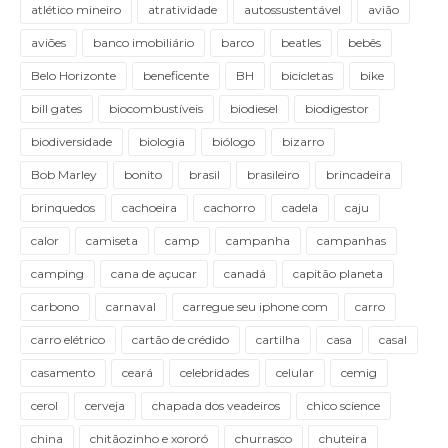
atlético mineiro
atratividade
autossustentável
avião
aviões
banco imobiliário
barco
beatles
bebês
Belo Horizonte
beneficente
BH
bicicletas
bike
bill gates
biocombustíveis
biodiesel
biodigestor
biodiversidade
biologia
biólogo
bizarro
Bob Marley
bonito
brasil
brasileiro
brincadeira
brinquedos
cachoeira
cachorro
cadela
caju
calor
camiseta
camp
campanha
campanhas
camping
cana de açucar
canadá
capitão planeta
carbono
carnaval
carregue seu iphone com
carro
carro elétrico
cartão de crédido
cartilha
casa
casal
casamento
ceará
celebridades
celular
cemig
cerol
cerveja
chapada dos veadeiros
chico science
china
chitãozinho e xororó
churrasco
chuteira