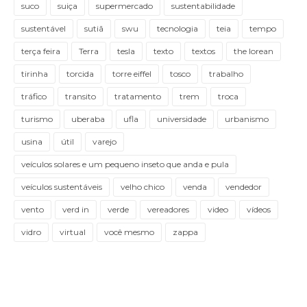
suco
suiça
supermercado
sustentabilidade
sustentável
sutiã
swu
tecnologia
teia
tempo
terça feira
Terra
tesla
texto
textos
the lorean
tirinha
torcida
torre eiffel
tosco
trabalho
tráfico
transito
tratamento
trem
troca
turismo
uberaba
ufla
universidade
urbanismo
usina
útil
varejo
veículos solares e um pequeno inseto que anda e pula
veículos sustentáveis
velho chico
venda
vendedor
vento
verd in
verde
vereadores
video
vídeos
vidro
virtual
você mesmo
zappa