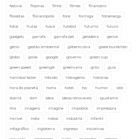
festival
filipinas
filme
filmes
financeiro
florestas
florianópolis
fone
formiga
fotoenergy
fotos
frutas
fusca
futebol
futurno
futuro
gadgets
garrafa
garrafa pet
geladeira
genial
gênio
gestão ambiental
gilberto silva
gisele bundchen
globo
goiás
google
governo
green cup
green speed
greengle
greenvana
grito
guia
hannibal lecter
híbrido
hidrogênio
histórias
hora do planeta
horta
hotel
hp
humor
iate
ibama
ibm
ideia
ideias renovaveis
Iguatama
ilha
imagens
imagine
impostos
impressora
incrível
índia
índios
indústria
infantil
infográfico
inglaterra
ingresso
iniciativas
inovação
inteligente
inútil
invenções
iphone