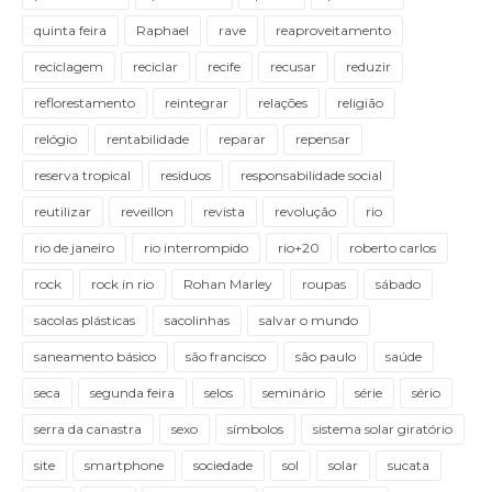
quinta feira
Raphael
rave
reaproveitamento
reciclagem
reciclar
recife
recusar
reduzir
reflorestamento
reintegrar
relações
religião
relógio
rentabilidade
reparar
repensar
reserva tropical
residuos
responsabilidade social
reutilizar
reveillon
revista
revolução
rio
rio de janeiro
rio interrompido
rio+20
roberto carlos
rock
rock in rio
Rohan Marley
roupas
sábado
sacolas plásticas
sacolinhas
salvar o mundo
saneamento básico
são francisco
são paulo
saúde
seca
segunda feira
selos
seminário
série
sério
serra da canastra
sexo
símbolos
sistema solar giratório
site
smartphone
sociedade
sol
solar
sucata