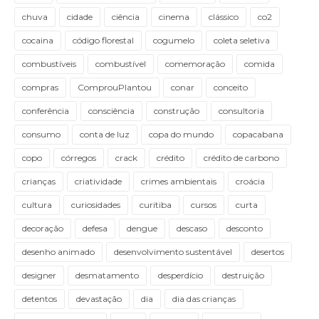
chuva
cidade
ciência
cinema
clássico
co2
cocaina
código florestal
cogumelo
coleta seletiva
combustíveis
combustível
comemoração
comida
compras
ComprouPlantou
conar
conceito
conferência
consciência
construção
consultoria
consumo
conta de luz
copa do mundo
copacabana
copo
córregos
crack
crédito
crédito de carbono
crianças
criatividade
crimes ambientais
croácia
cultura
curiosidades
curitiba
cursos
curta
decoração
defesa
dengue
descaso
desconto
desenho animado
desenvolvimento sustentável
desertos
designer
desmatamento
desperdício
destruição
detentos
devastação
dia
dia das crianças