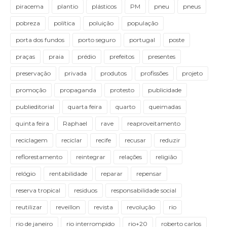
piracema
plantio
plásticos
PM
pneu
pneus
pobreza
política
poluição
população
porta dos fundos
porto seguro
portugal
poste
praças
praia
prédio
prefeitos
presentes
preservação
privada
produtos
profissões
projeto
promoção
propaganda
protesto
publicidade
publieditorial
quarta feira
quarto
queimadas
quinta feira
Raphael
rave
reaproveitamento
reciclagem
reciclar
recife
recusar
reduzir
reflorestamento
reintegrar
relações
religião
relógio
rentabilidade
reparar
repensar
reserva tropical
residuos
responsabilidade social
reutilizar
reveillon
revista
revolução
rio
rio de janeiro
rio interrompido
rio+20
roberto carlos