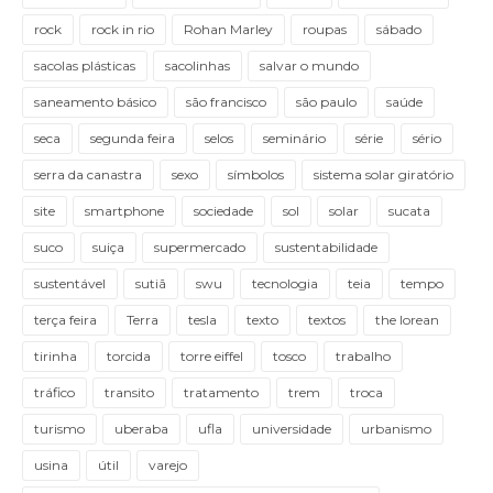
rock
rock in rio
Rohan Marley
roupas
sábado
sacolas plásticas
sacolinhas
salvar o mundo
saneamento básico
são francisco
são paulo
saúde
seca
segunda feira
selos
seminário
série
sério
serra da canastra
sexo
símbolos
sistema solar giratório
site
smartphone
sociedade
sol
solar
sucata
suco
suiça
supermercado
sustentabilidade
sustentável
sutiã
swu
tecnologia
teia
tempo
terça feira
Terra
tesla
texto
textos
the lorean
tirinha
torcida
torre eiffel
tosco
trabalho
tráfico
transito
tratamento
trem
troca
turismo
uberaba
ufla
universidade
urbanismo
usina
útil
varejo