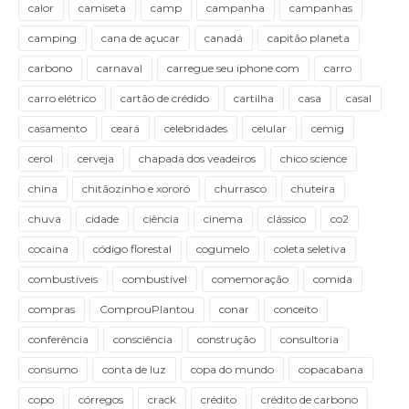
calor
camiseta
camp
campanha
campanhas
camping
cana de açucar
canadá
capitão planeta
carbono
carnaval
carregue seu iphone com
carro
carro elétrico
cartão de crédido
cartilha
casa
casal
casamento
ceará
celebridades
celular
cemig
cerol
cerveja
chapada dos veadeiros
chico science
china
chitãozinho e xororó
churrasco
chuteira
chuva
cidade
ciência
cinema
clássico
co2
cocaina
código florestal
cogumelo
coleta seletiva
combustíveis
combustível
comemoração
comida
compras
ComprouPlantou
conar
conceito
conferência
consciência
construção
consultoria
consumo
conta de luz
copa do mundo
copacabana
copo
córregos
crack
crédito
crédito de carbono