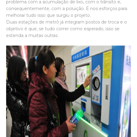
problema com a acumulação de lixo, com o trânsito e,
consequentemente, com a poluição. É nos esforços para
melhorar tudo isso que surgiu o projeto.
Duas estações de metrô já integram postos de troca e o
objetivo é que, se tudo correr como esperado, isso se
estenda a muitas outras.