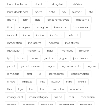
hannibal lecter
híbrido
hidrogênio
histórias
hora do planeta
horta
hotel
hp
humor
iate
ibama
ibm
ideia
ideias renovaveis
Iguatama
ilha
imagens
imagine
impostos
impressora
incrível
índia
índios
indústria
infantil
infográfico
inglaterra
ingresso
iniciativas
inovação
inteligente
inútil
invenções
iphone
ipi
isopor
israel
jardins
jogos
john lennon
jornal
jornal nacional
lagoa
lagoa da prata
lagoas
lâmpada
lazer
lei
libertadores
licenciamento
limpa
limpeza
links
lista10
livro
lixeira
lixo
loja
lost
luz
maconha
madeira
manguezal
manifestação
mapa
mar
maracanã
marca
margem
marinho
marketing
máscara