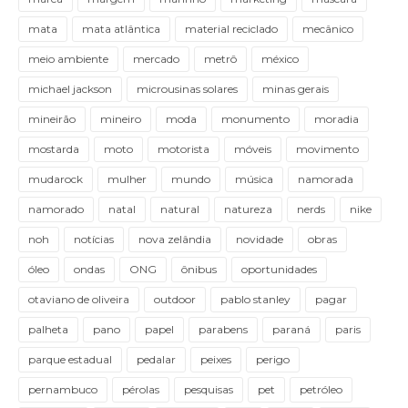
mata
mata atlântica
material reciclado
mecânico
meio ambiente
mercado
metrô
méxico
michael jackson
microusinas solares
minas gerais
mineirão
mineiro
moda
monumento
moradia
mostarda
moto
motorista
móveis
movimento
mudarock
mulher
mundo
música
namorada
namorado
natal
natural
natureza
nerds
nike
noh
notícias
nova zelândia
novidade
obras
óleo
ondas
ONG
ônibus
oportunidades
otaviano de oliveira
outdoor
pablo stanley
pagar
palheta
pano
papel
parabens
paraná
paris
parque estadual
pedalar
peixes
perigo
pernambuco
pérolas
pesquisas
pet
petróleo