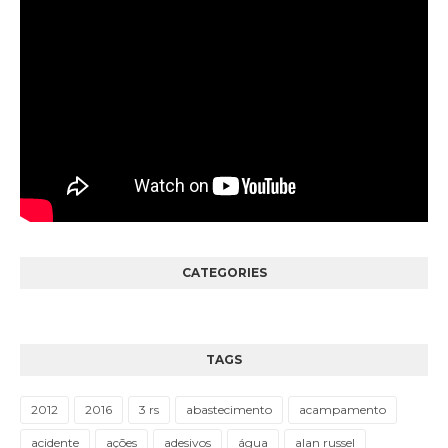
CATEGORIES
TAGS
2012
2016
3 rs
abastecimento
acampamento
acidente
ações
adesivos
água
alan russel