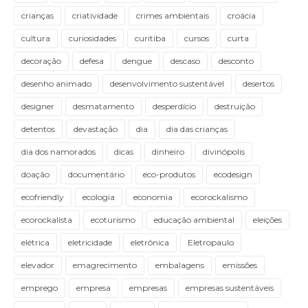
crianças
criatividade
crimes ambientais
croácia
cultura
curiosidades
curitiba
cursos
curta
decoração
defesa
dengue
descaso
desconto
desenho animado
desenvolvimento sustentável
desertos
designer
desmatamento
desperdício
destruição
detentos
devastação
dia
dia das crianças
dia dos namorados
dicas
dinheiro
divinópolis
doação
documentário
eco-produtos
ecodesign
ecofriendly
ecologia
economia
ecorockalismo
ecorockalista
ecoturismo
educação ambiental
eleições
elétrica
eletricidade
eletrônica
Eletropaulo
elevador
emagrecimento
embalagens
emissões
emprego
empresa
empresas
empresas sustentáveis