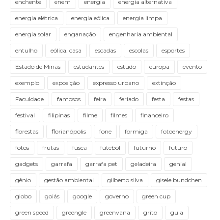
enchente
enem
energia
energia alternativa
energia elétrica
energia eólica
energia limpa
energia solar
enganação
engenharia ambiental
entulho
eólica. casa
escadas
escolas
esportes
Estado de Minas
estudantes
estudo
europa
evento
exemplo
exposição
expresso urbano
extinção
Faculdade
famosos
feira
feriado
festa
festas
festival
filipinas
filme
filmes
financeiro
florestas
florianópolis
fone
formiga
fotoenergy
fotos
frutas
fusca
futebol
futurno
futuro
gadgets
garrafa
garrafa pet
geladeira
genial
gênio
gestão ambiental
gilberto silva
gisele bundchen
globo
goiás
google
governo
green cup
green speed
greengle
greenvana
grito
guia