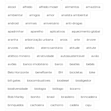
álcool
alfredo
alfredo moser
alimentos
amazônia
ambiental
amigos
amor
analista ambiental
android
animais
aniversário
anti-drogas
apadrinhar
aparelho
aplicativos
aquecimento global
aranha
arborização urbana
arcos
arte
árvore
árvores
asfalto
aterro sanitário
atitude
atitute
atlético mineiro
atratividade
autossustentável
avião
aviões
banco imobiliário
barco
beatles
bebês
Belo Horizonte
beneficente
BH
bicicletas
bike
bill gates
biocombustíveis
biodiesel
biodigestor
biodiversidade
biologia
biólogo
bizarro
Bob Marley
bonito
brasil
brasileiro
brincadeira
brinquedos
cachoeira
cachorro
cadela
caju